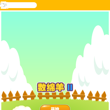
搜
寻
功
乐和游
登入
能
戏
表