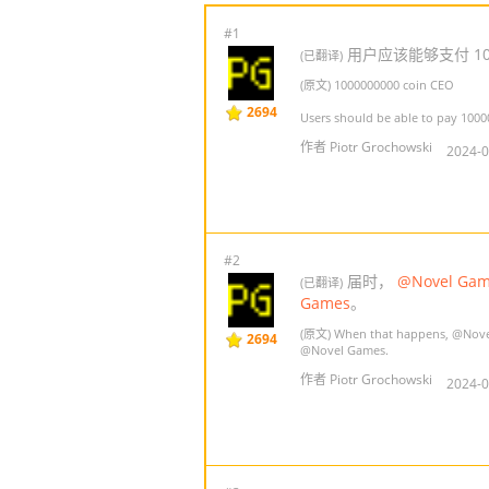
#1
用户应该能够支付 10
(已翻译)
(原文) 1000000000 coin CEO
2694
Users should be able to pay 100
作者 Piotr Grochowski
2024-0
#2
届时，
@Novel Ga
(已翻译)
Games
。
(原文) When that happens,
@Nove
2694
@Novel Games
.
作者 Piotr Grochowski
2024-0