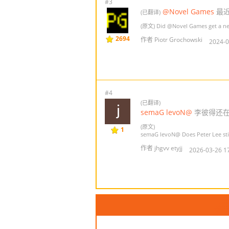
#3
@Novel Games
最近
(已翻译)
(原文) Did
@Novel Games
get a n
2694
作者 Piotr Grochowski
2024-0
#4
(已翻译)
@Novel Games
‬ 李彼得还
(原文)
1
@Novel Games
‬ Does Peter Lee s
作者 jhgvv etyjj
2026-03-26 1