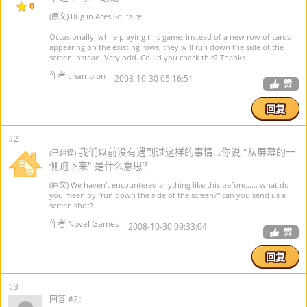
0
(原文) Bug in Aces Solitaire
Occasionally, while playing this game, instead of a new row of cards
appearing on the existing rows, they will run down the side of the
screen instead. Very odd. Could you check this? Thanks
作者 champion
2008-10-30 05:16:51
赞
回复
#2
我们以前没有遇到过这样的事情...你说 "从屏幕的一
(已翻译)
侧跑下来" 是什么意思？
(原文) We haven't encountered anything like this before...... what do
you mean by "run down the side of the screen?" can you send us a
screen shot?
作者 Novel Games
2008-10-30 09:33:04
赞
回复
#3
回答 #2：