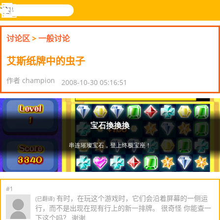
搜
寻
功
乐和游
登入
能
戏
讨论区
>
一般讨论
表
艾斯纸牌中的虫子
作者 champion
2008-10-30 05:16:51
#1
有时，在玩这个游戏时，它们会沿着屏幕的一侧运
(已翻译)
行，而不是出现在现有行上的新一排牌。 很奇怪 你能查一
下这个吗？ 谢谢