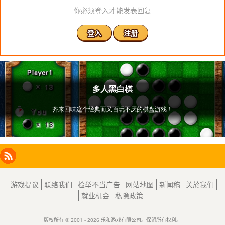
你必须登入才能发表回复
登入
注册
Facebook
Instagram
X
RSS
LinkedIn
游戏提议
联络我们
检举不当广告
网站地图
新闻稿
关於我们
就业机会
私隐政策
版权所有 © 2001 - 2026 乐和游戏有限公司。保留所有权利。