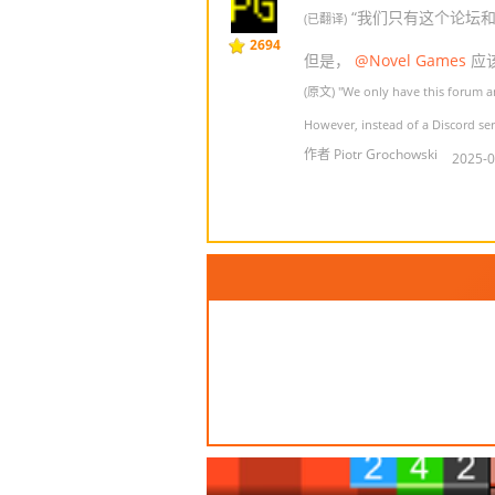
“我们只有这个论坛和游戏
(已翻译)
2694
但是，
@Novel Games
应该
(原文) "We only have this forum a
However, instead of a Discord se
作者 Piotr Grochowski
2025-0