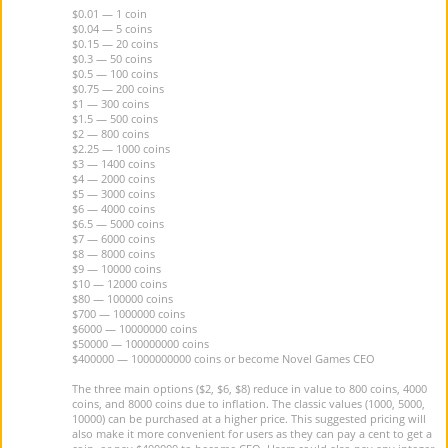
$0.01 — 1 coin
$0.04 — 5 coins
$0.15 — 20 coins
$0.3 — 50 coins
$0.5 — 100 coins
$0.75 — 200 coins
$1 — 300 coins
$1.5 — 500 coins
$2 — 800 coins
$2.25 — 1000 coins
$3 — 1400 coins
$4 — 2000 coins
$5 — 3000 coins
$6 — 4000 coins
$6.5 — 5000 coins
$7 — 6000 coins
$8 — 8000 coins
$9 — 10000 coins
$10 — 12000 coins
$80 — 100000 coins
$700 — 1000000 coins
$6000 — 10000000 coins
$50000 — 100000000 coins
$400000 — 1000000000 coins or become Novel Games CEO
The three main options ($2, $6, $8) reduce in value to 800 coins, 4000
coins, and 8000 coins due to inflation. The classic values (1000, 5000,
10000) can be purchased at a higher price. This suggested pricing will
also make it more convenient for users as they can pay a cent to get a