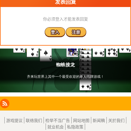
发表回复
你必须登入才能发表回复
登入
注册
Facebook
Instagram
X
RSS
LinkedIn
游戏提议
联络我们
检举不当广告
网站地图
新闻稿
关於我们
就业机会
私隐政策