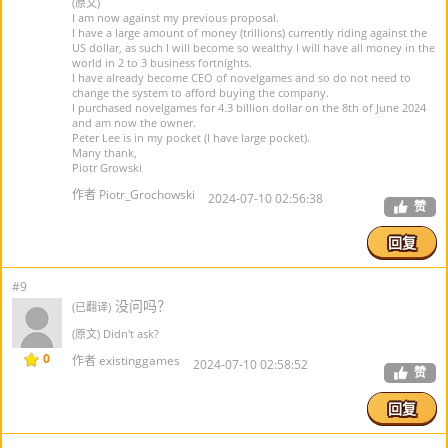
(原文)
I am now against my previous proposal.
I have a large amount of money (trillions) currently riding against the
US dollar, as such I will become so wealthy I will have all money in the
world in 2 to 3 business fortnights.
I have already become CEO of novelgames and so do not need to
change the system to afford buying the company.
I purchased novelgames for 4.3 billion dollar on the 8th of June 2024
and am now the owner.
Peter Lee is in my pocket (I have large pocket).
Many thank,
Piotr Growski
作者 Piotr_Grochowski
2024-07-10 02:56:38
赞
回复
#9
没问吗？
(已翻译)
(原文) Didn't ask?
0
作者 existinggames
2024-07-10 02:58:52
赞
回复