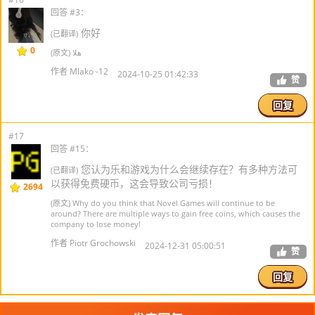
回答 #3：
你好
(已翻译)
0
(原文) هلا
作者 Mlako -12
2024-10-25 01:42:33
赞
回复
#17
回答 #15：
您认为乐和游戏为什么会继续存在？有多种方法可
(已翻译)
以获得免费硬币，这会导致公司亏损！
2694
(原文) Why do you think that Novel Games will continue to be
around? There are multiple ways to gain free coins, which causes the
company to lose money!
作者 Piotr Grochowski
2024-12-31 05:00:51
赞
回复