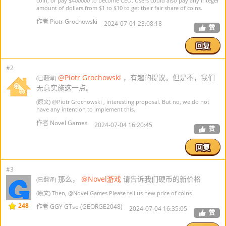
coin, or pay $400000 to become CEO. Users could also pay any integer
amount of dollars from $1 to $10 to get their fair share of coins.
作者 Piotr Grochowski
2024-07-01 23:08:18
赞
回复
#2
@Piotr Grochowski
，有趣的提议。但是不，我们
(已翻译)
无意实施这一点。
(原文)
@Piotr Grochowski
, interesting proposal. But no, we do not
have any intention to implement this.
作者 Novel Games
2024-07-04 16:20:45
赞
回复
#3
那么，
@Novel游戏
请告诉我们硬币的新价格
(已翻译)
(原文) Then,
@Novel Games
Please tell us new price of coins
248
作者 GGY GTse (GEORGE2048)
2024-07-04 16:35:05
赞