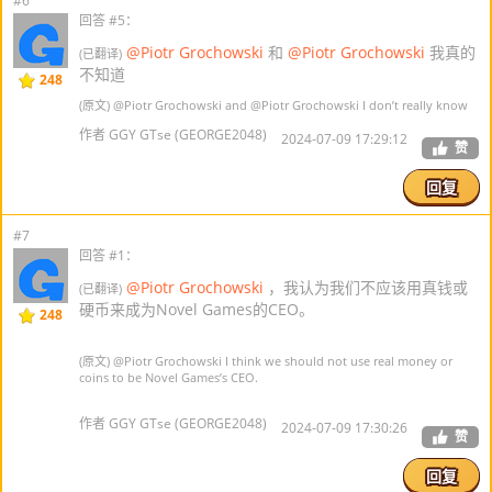
#6
回答 #5：
@Piotr Grochowski
和
@Piotr Grochowski
我真的
(已翻译)
不知道
248
(原文)
@Piotr Grochowski
and
@Piotr Grochowski
I don’t really know
作者 GGY GTse (GEORGE2048)
2024-07-09 17:29:12
赞
回复
#7
回答 #1：
@Piotr Grochowski
，我认为我们不应该用真钱或
(已翻译)
硬币来成为Novel Games的CEO。
248
(原文)
@Piotr Grochowski
I think we should not use real money or
coins to be Novel Games’s CEO.
作者 GGY GTse (GEORGE2048)
2024-07-09 17:30:26
赞
回复