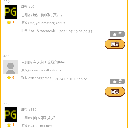
#10
回答 #9：
我，你的母亲，。
(已翻译)
1
(原文) Me, your mother, coitus.
作者 Piotr_Grochowski
2024-07-10 02:59:34
赞
回复
#11
有人打电话给医生
(已翻译)
(原文) someone call a doctor
0
作者 existinggames
2024-07-10 02:59:51
赞
回复
#12
回答 #11：
仙人掌妈妈？
(已翻译)
1
(原文) Cactus mother?