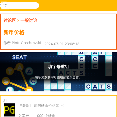
搜
寻
功
乐和游
登入
能
戏
讨论区
>
一般讨论
表
新币价格
作者 Piotr Grochowski
2024-07-01 23:08:18
#1
目前的硬币价格如下：
(已翻译)
2 美元 — 1000 个硬币