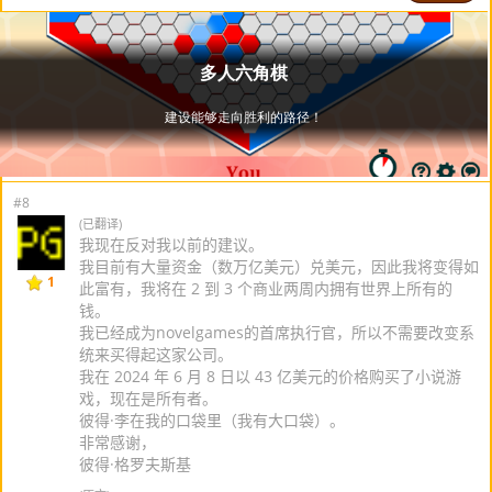
#8
(已翻译)
我现在反对我以前的建议。
我目前有大量资金（数万亿美元）兑美元，因此我将变得如
1
此富有，我将在 2 到 3 个商业两周内拥有世界上所有的
钱。
我已经成为novelgames的首席执行官，所以不需要改变系
统来买得起这家公司。
我在 2024 年 6 月 8 日以 43 亿美元的价格购买了小说游
戏，现在是所有者。
彼得·李在我的口袋里（我有大口袋）。
非常感谢，
彼得·格罗夫斯基