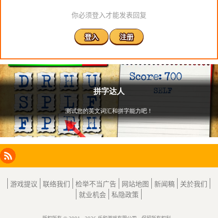
你必须登入才能发表回复
登入
注册
Facebook
Instagram
X
RSS
LinkedIn
游戏提议
联络我们
检举不当广告
网站地图
新闻稿
关於我们
就业机会
私隐政策