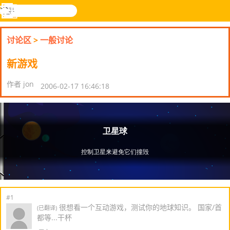
搜
寻
功
乐和游
登入
能
戏
讨论区
>
一般讨论
表
新游戏
作者 jon
2006-02-17 16:46:18
#1
很想看一个互动游戏，测试你的地球知识。 国家/首
(已翻译)
都等...干杯