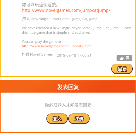
你可以玩這個遊戲。
http://www.novelgames.com/jumpcatjump/
(原文) New Single Player Game - Jump, Cat, Jump!
We have released a new Single Player Game - Jump, Cat, Jump!. Please
this little game that is simple and addictive.
You can play the game at
http://www.novelgames.com/jumpcatjump/
作者 Novel Games
2018-03-18 17:06:31
赞
回复
发表回复
你必须登入才能发表回复
登入
注册