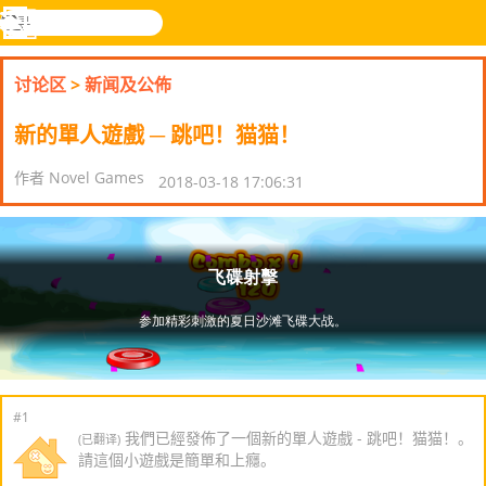
搜
寻
功
乐和游
登入
能
戏
讨论区
>
新闻及公佈
表
新的單人遊戲 ─ 跳吧！猫猫！
作者 Novel Games
2018-03-18 17:06:31
#1
我們已經發佈了一個新的單人遊戲 - 跳吧！猫猫！。
(已翻译)
請這個小遊戲是簡單和上癮。