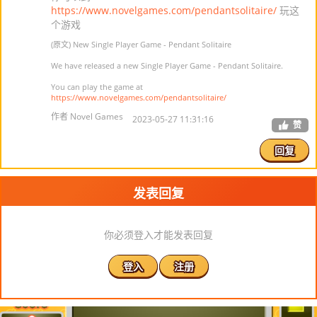
https://www.novelgames.com/pendantsolitaire/
玩这
个游戏
(原文) New Single Player Game - Pendant Solitaire
We have released a new Single Player Game - Pendant Solitaire.
You can play the game at
https://www.novelgames.com/pendantsolitaire/
作者 Novel Games
2023-05-27 11:31:16
赞
回复
发表回复
你必须登入才能发表回复
登入
注册