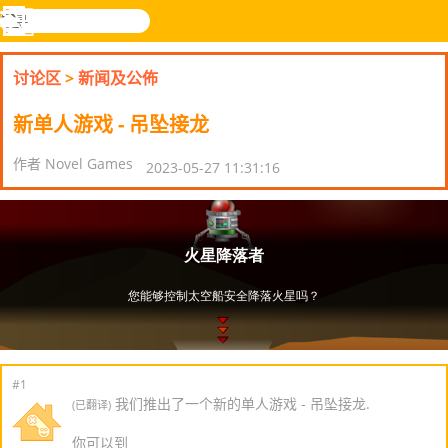
搜
寻
功
乐和游
登入
能
戏
讨论区
>
新闻及公佈
表
新单人游戏 - 吊坠接龙
作者 Novel Games
2023-05-27 11:31:16
#1
我们推出了一个新的单人游戏 - 吊坠接龙.
(已翻译)
你可以到