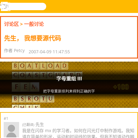
搜
寻
功
乐和游
登入
能
戏
讨论区
>
一般讨论
表
先生， 我想要源代码
作者 Petcy
2007-04-09 11:47:55
#1
先生
(已翻译)
我是在闪存 mx 的学习者。如何在闪光灯中制作游戏。我知
道在简单的形状，运动和时间线的效果。但我不知道动作脚