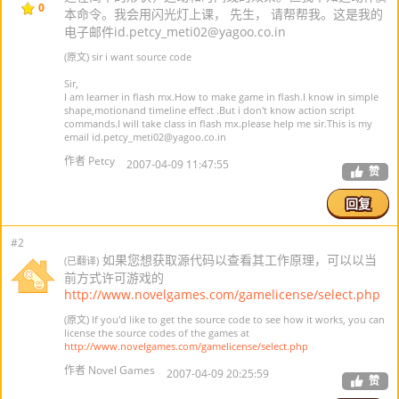
0
本命令。我会用闪光灯上课， 先生， 请帮帮我。这是我的
电子邮件id.petcy_meti02@yagoo.co.in
(原文) sir i want source code
Sir,
I am learner in flash mx.How to make game in flash.I know in simple
shape,motionand timeline effect .But i don't know action script
commands.I will take class in flash mx.please help me sir.This is my
email id.petcy_meti02@yagoo.co.in
作者 Petcy
2007-04-09 11:47:55
赞
回复
#2
如果您想获取源代码以查看其工作原理，可以以当
(已翻译)
前方式许可游戏的
http://www.novelgames.com/gamelicense/select.php
(原文) If you'd like to get the source code to see how it works, you can
license the source codes of the games at
http://www.novelgames.com/gamelicense/select.php
作者 Novel Games
2007-04-09 20:25:59
赞