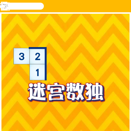
搜
寻
功
乐和游
登入
能
戏
表