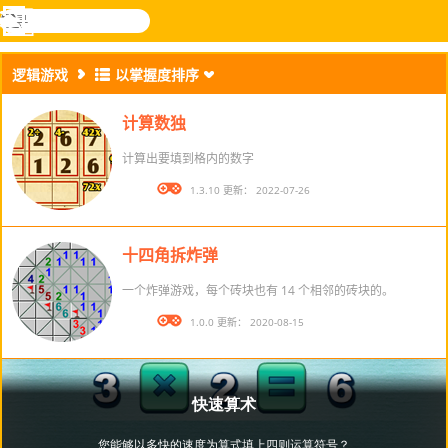
搜
寻
功
乐和游
登入
能
戏
逻辑游戏
以掌握度排序
表
计算数独
计算出要填到格内的数字
版本： 1.3.10 更新： 2022-07-26
十四角拆炸弹
一个炸弹游戏，每个砖块也有 14 个相邻的砖块的。
版本： 1.0.0 更新： 2020-08-15