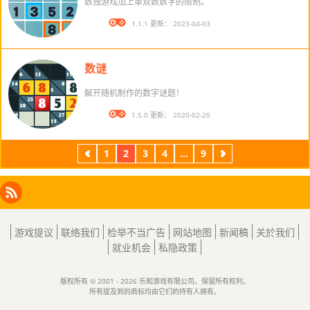
数独游戏加上单双数数字的限制。
版本： 1.1.1 更新： 2023-04-03
数谜
解开随机制作的数字谜题！
版本： 1.5.0 更新： 2020-02-20
1
2
3
4
...
9
上
下
一
一
页
页
Facebook
Instagram
X
RSS
LinkedIn
游戏提议
联络我们
检举不当广告
网站地图
新闻稿
关於我们
就业机会
私隐政策
版权所有 © 2001 - 2026 乐和游戏有限公司。保留所有权利。
所有提及到的商标均由它们的持有人拥有。