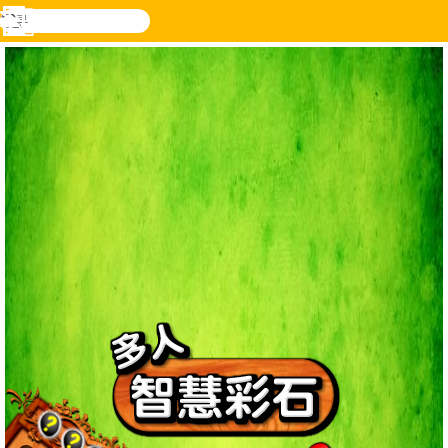
搜
寻
功
乐和游
登入
能
戏
表