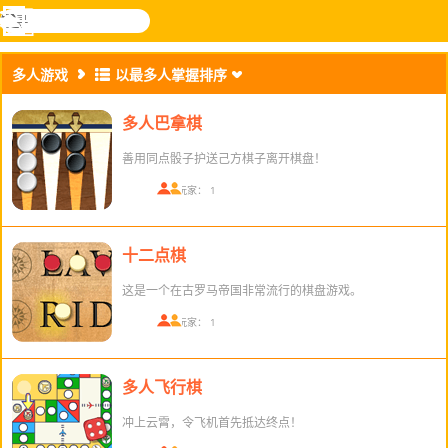
搜
寻
功
乐和游
登入
能
戏
多人游戏
以最多人掌握排序
表
多人巴拿棋
善用同点骰子护送己方棋子离开棋盘！
在线玩家： 1
十二点棋
这是一个在古罗马帝国非常流行的棋盘游戏。
在线玩家： 1
多人飞行棋
冲上云霄，令飞机首先抵达终点！