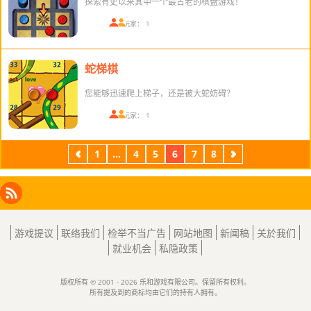
探索有史以来其中一个最古老的棋盘游戏！
在线玩家： 1
蛇梯棋
您能够迅速爬上梯子，还是被大蛇妨碍？
在线玩家： 1
1
...
4
5
6
7
8
上
下
一
一
页
页
Facebook
Instagram
X
RSS
LinkedIn
游戏提议
联络我们
检举不当广告
网站地图
新闻稿
关於我们
就业机会
私隐政策
版权所有 © 2001 - 2026 乐和游戏有限公司。保留所有权利。
所有提及到的商标均由它们的持有人拥有。