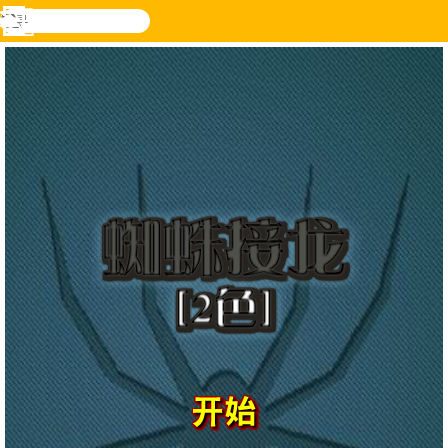
搜
寻
功
乐和游
登入
能
戏
表