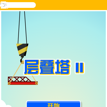
搜
寻
功
乐和游
登入
能
戏
表