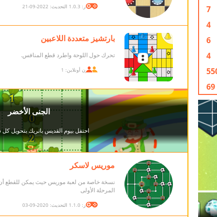
الإصدار: 1.0.3 التحديث: 2022-09-21
7
4
بارتشيز متعددة اللاعبين
6
4
تحرك حول اللوحة واطرد قطع المنافس.
55
اللاعبون أونلاين: 1
69
موريس لاسكر
نسخة خاصة من لعبة موريس حيث يمكن للقطع أن
المرحلة الأولى
الإصدار: 1.1.0 التحديث: 2020-09-03