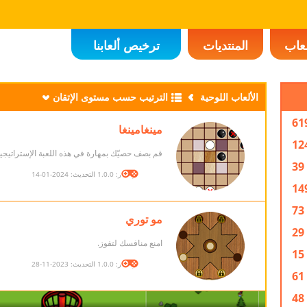
لعاب
المنتديات
ترخيص ألعابنا
الألعاب اللوحية
الترتيب حسب مستوى الإتقان
61
مينغامينغا
12
قم بصف حصيّك بمهارة في هذه اللعبة الإستراتيجية
39
الإصدار: 1.0.0 التحديث: 2024-01-14
14
73
مو توري
29
امنع منافسك لتفوز.
15
الإصدار: 1.0.0 التحديث: 2023-11-28
61
48