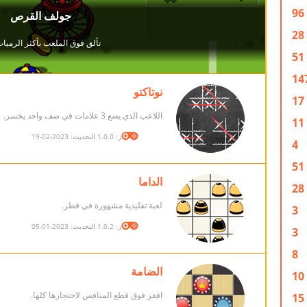
96
28
51
14
نوتاكتو
17
اللاعب الذي يضع 3 علامات في صف واحد يخسر.
11
الإصدار: 1.0.0 التحديث: 2023-02-19
4
51
الداما
28
لعبة تقليدية مشهورة في قطر.
3
الإصدار: 1.0.2 التحديث: 2023-01-05
3
8
الضامة
10
اقفز فوق قطع المنافس لاحتجازها كلها.
15