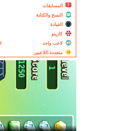
المسابقات
النسخ والكتابة
القيادة
كازينو
لاعب واحد
0
متعددة اللاعبين