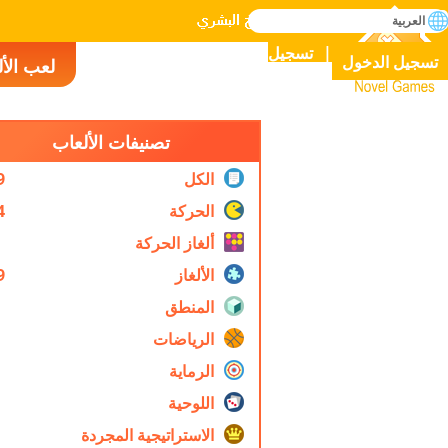
بحث
العربية
إتقان جميع الألعاب في التاريخ البشري
تسجيل
تسجيل الدخول
لعب الأ
Novel Games
تصنيفات الألعاب
الكل
9
الحركة
4
ألغاز الحركة
الألغاز
9
المنطق
الرياضات
الرماية
اللوحية
الاستراتيجية المجردة