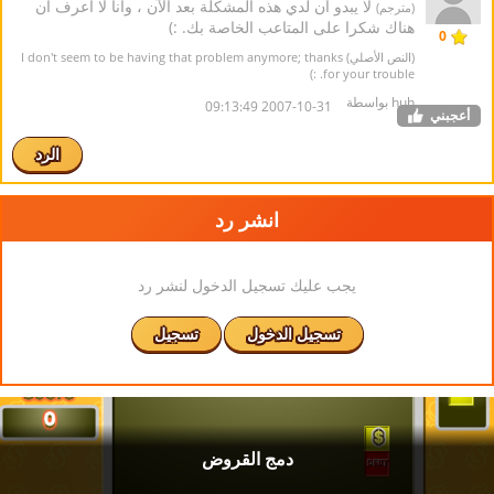
لا يبدو أن لدي هذه المشكلة بعد الآن ، وأنا لا أعرف أن
(مترجم)
هناك شكرا على المتاعب الخاصة بك. :)
0
(النص الأصلي) I don't seem to be having that problem anymore; thanks
for your trouble. :)
huh بواسطة
2007-10-31 09:13:49
أعجبني
الرد
انشر رد
يجب عليك تسجيل الدخول لنشر رد
تسجيل الدخول
تسجيل