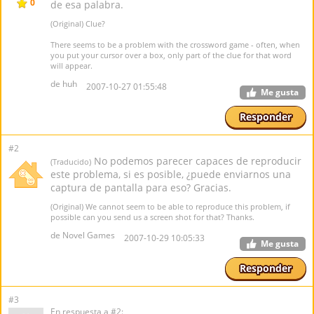
0
de esa palabra.
(Original) Clue?
There seems to be a problem with the crossword game - often, when
you put your cursor over a box, only part of the clue for that word
will appear.
de huh
2007-10-27 01:55:48
Me gusta
Responder
#2
No podemos parecer capaces de reproducir
(Traducido)
este problema, si es posible, ¿puede enviarnos una
captura de pantalla para eso? Gracias.
(Original) We cannot seem to be able to reproduce this problem, if
possible can you send us a screen shot for that? Thanks.
de Novel Games
2007-10-29 10:05:33
Me gusta
Responder
#3
En respuesta a #2: