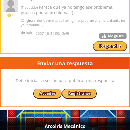
Parece que ya no tengo ese problema;
(Traducido)
gracias por su problema. :)
0
(Original) I don't seem to be having that problem anymore; thanks for
your trouble. :)
de huh
2007-10-31 09:13:49
Me gusta
Responder
Enviar una respuesta
Debe iniciar la sesión para publicar una respuesta
Acceder
Registrarse