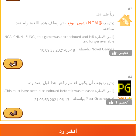
#3
رداً على #2:
@NGAI تشون ليونغ
، تم إيقاف هذه اللعبة ولم تعد
(مترجم)
متاحة.
(النص الأصلي)
@NGAI CHUN LEUNG
, this game was discontinued and is
no longer available.
Novel Games بواسطة
2021-05-18 10:09:38
أعجبني
الرد
#4
يجب أن يكون قد تم رفض هذا قبل إصداره.
(مترجم)
(النص الأصلي) This must have been discuntinued before it was released.
Piotr Grochowski بواسطة
2694
2021-06-13 21:03:53
أعجبني
1
الرد
انشر رد