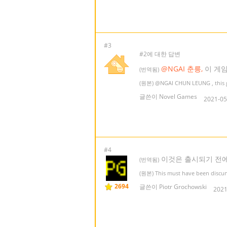
#3
#2에 대한 답변
@NGAI 춘릉,
이 게임
(번역됨)
(원본)
@NGAI CHUN LEUNG
, this
글쓴이 Novel Games
2021-05
#4
이것은 출시되기 전에
(번역됨)
(원본) This must have been discunt
2694
글쓴이 Piotr Grochowski
2021