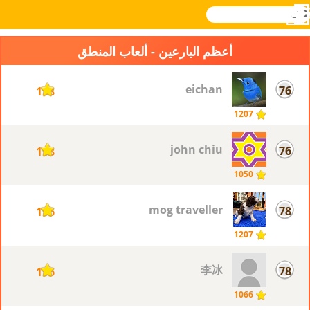
بحث
القائمة
Novel
تسجيل
الدخول
Games
أعظم البارعين - ألعاب المنطق
eichan
76
118
1207
john chiu
76
118
1050
mog traveller
78
116
1207
李冰
78
116
1066