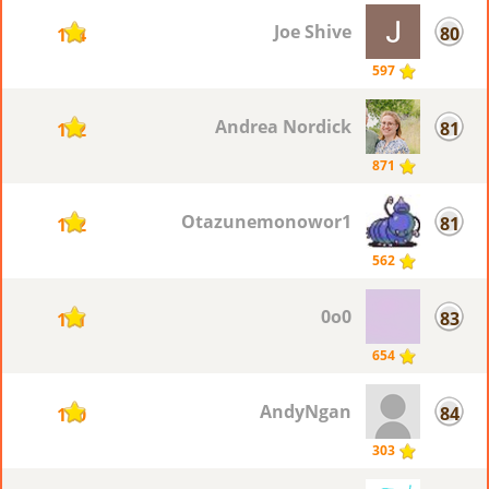
Joe Shive
80
114
597
Andrea Nordick
81
112
871
Otazunemonowor1
81
112
562
0o0
83
111
654
AndyNgan
84
110
303