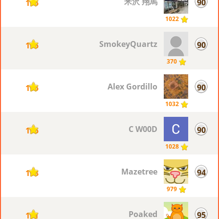
米沢 翔馬
90
105
1022
SmokeyQuartz
90
105
370
Alex Gordillo
90
105
1032
C W00D
90
105
1028
Mazetree
94
103
979
Poaked
95
101