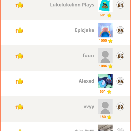
Lukelukelion Plays
84
110
681
EpicJake
86
109
1055
fuuu
86
109
1086
Alexed
86
109
651
vvyy
89
106
180