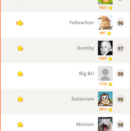
1021
YellowStar
96
100
997
Dumby
97
99
1027
Big Bri
98
98
1123
fatianism
98
98
1011
Mimion
98
98