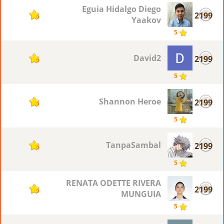
Eguia Hidalgo Diego
2199
5
Yaakov
5
David2
2199
5
5
Shannon Heroe
2199
5
5
TanpaSambal
2199
5
5
RENATA ODETTE RIVERA
2199
5
MUNGUIA
5