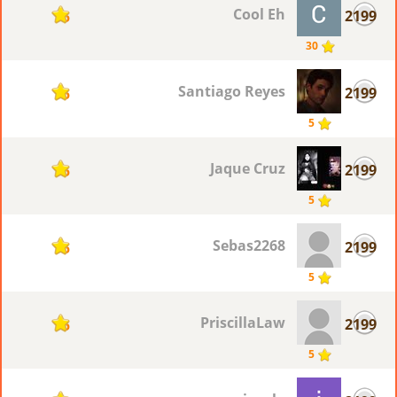
Cool Eh
2199
5
30
Santiago Reyes
2199
5
5
Jaque Cruz
2199
5
5
Sebas2268
2199
5
5
PriscillaLaw
2199
5
5