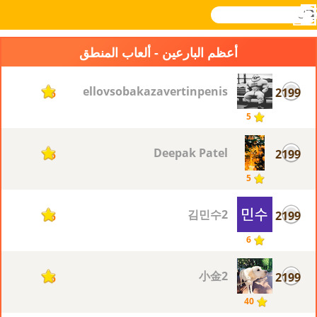
بحث
القائمة
Novel
تسجيل
الدخول
Games
أعظم البارعين - ألعاب المنطق
kamazmazellovsobakazavertinpenis
2199
5
5
Deepak Patel
2199
5
5
김민수2
2199
5
6
小金2
2199
5
40