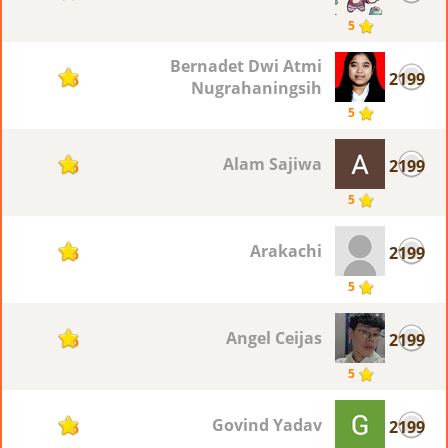
5
Bernadet Dwi Atmi
2199
5
Nugrahaningsih
5
Alam Sajiwa
2199
5
5
Arakachi
2199
5
5
Angel Ceijas
2199
5
5
Govind Yadav
2199
5