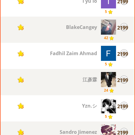
i yu lo
2199
5
5
BlakeCangey
2199
5
42
Fadhil Zaim Ahmad
2199
5
5
江彥霖
2199
5
24
Yzn.シ
2199
5
5
Sandro Jimenez
2199
5