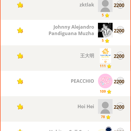
zktlak
2200
5
5
Johnny Alejandro
2200
5
Pandiguana Muzha
5
王大明
2200
5
111
PEACCHIO
2200
5
109
Hoi Hei
2200
5
78