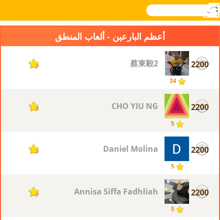
بحث
القائمة
Novel
تسجيل
الدخول
Games
أعظم البارعين - ألعاب المنطق
蔡東毅2
2200
5
34
CHO YIU NG
2200
5
5
Daniel Molina
2200
5
5
Annisa Siffa Fadhliah
2200
5
5