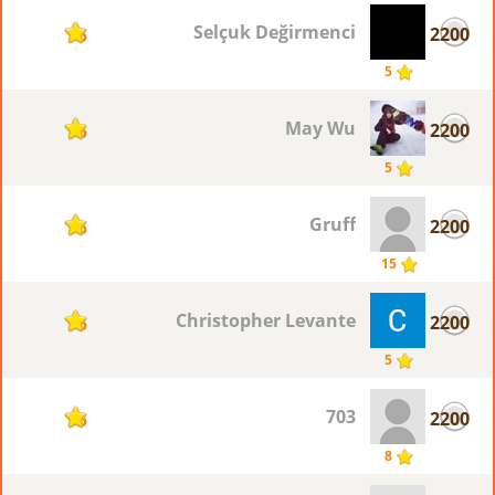
Selçuk Değirmenci
2200
5
5
May Wu
2200
5
5
Gruff
2200
5
15
Christopher Levante
2200
5
5
703
2200
5
8