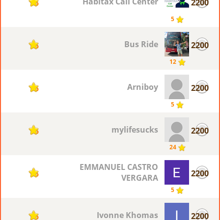
Habitax Call Center
2200
5
5
Bus Ride
2200
5
12
Arniboy
2200
5
5
mylifesucks
2200
5
24
EMMANUEL CASTRO
2200
5
VERGARA
5
Ivonne Khomas
2200
5