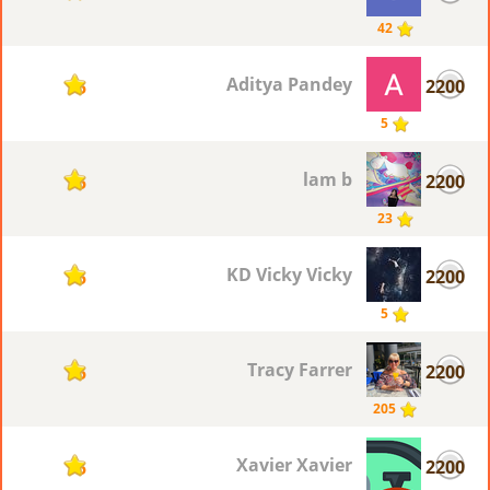
42
Aditya Pandey
2200
5
5
lam b
2200
5
23
KD Vicky Vicky
2200
5
5
Tracy Farrer
2200
5
205
Xavier Xavier
2200
5