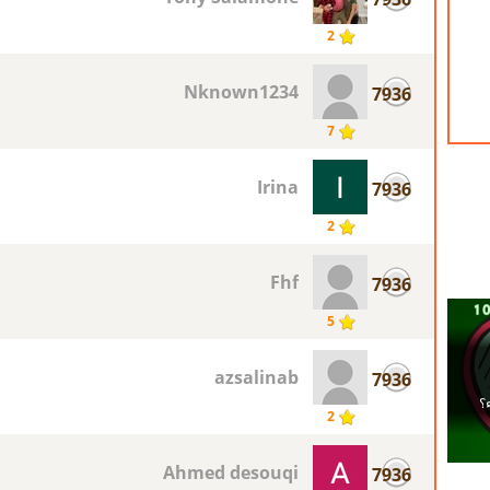
2
Nknown1234
7936
7
Irina
7936
2
Fhf
7936
5
azsalinab
7936
2
Ahmed desouqi
7936