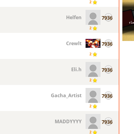
2
Helfen
7936
2
Crewlt
7936
2
Eli.h
7936
2
Gacha_Artist
7936
2
MADDYYYY
7936
2