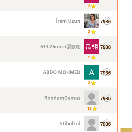
2
İrem Uzun
7936
2
613-26nora張歆翎
7936
5
ABDO MOHMED
7936
2
RondamGemas
7936
12
Stiboltrd
7936