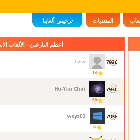
لعاب
المنتديات
ترخيص ألعابنا
أعظم البارعين - الألعاب الاس
Lzss
7936
14
Ho-Yan Chui
7936
60
wxyz06
7936
9