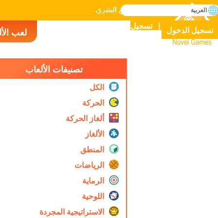
بحث
العربية
إتقان جميع الألعاب في التاريخ البشري
تسجيل
تسجيل الدخول
لعب الأ
Novel Games
تصنيفات الألعاب
الكل
الحركة
ألغاز الحركة
الألغاز
المنطق
الرياضات
الرماية
اللوحية
الاستراتيجية المجردة