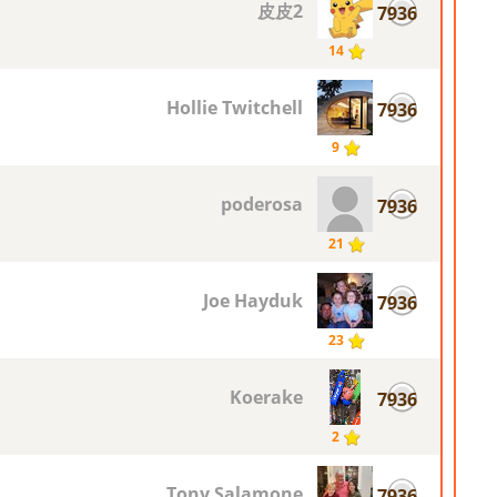
皮皮2
7936
14
Hollie Twitchell
7936
9
poderosa
7936
21
Joe Hayduk
7936
23
Koerake
7936
2
Tony Salamone
7936