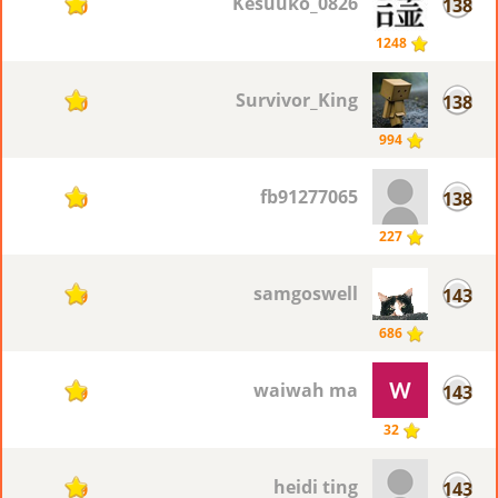
Kesuuko_0826
138
20
1248
Survivor_King
138
20
994
fb91277065
138
20
227
samgoswell
143
19
686
waiwah ma
143
19
32
heidi ting
143
19