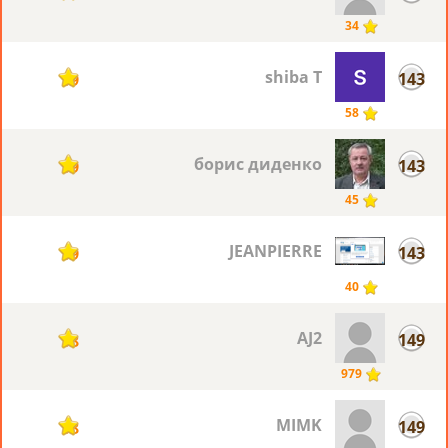
34
shiba T
143
19
58
борис диденко
143
19
45
JEANPIERRE
143
19
40
AJ2
149
18
979
MIMK
149
18