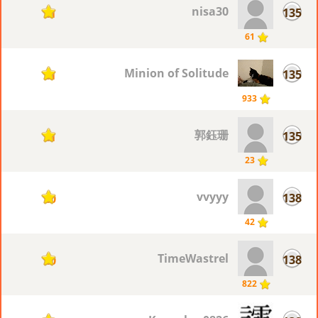
nisa30
135
21
61
Minion of Solitude
135
21
933
郭鈺珊
135
21
23
vvyyy
138
20
42
TimeWastrel
138
20
822