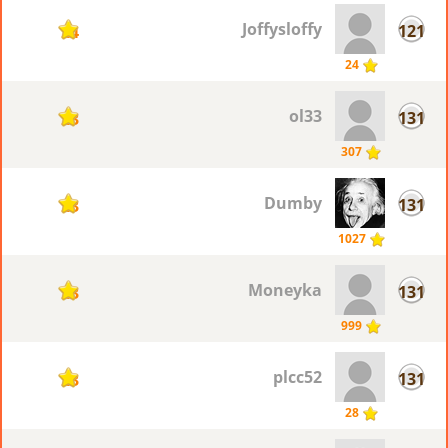
Joffysloffy
121
24
24
ol33
131
23
307
Dumby
131
23
1027
Moneyka
131
23
999
plcc52
131
23
28