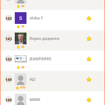
34
shiba T
143
19
58
борис диденко
143
19
45
JEANPIERRE
143
19
40
AJ2
149
18
979
MIMK
149
18