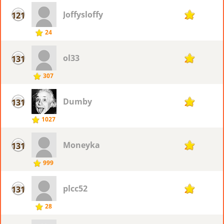
Joffysloffy
121
24
24
ol33
131
23
307
Dumby
131
23
1027
Moneyka
131
23
999
plcc52
131
23
28