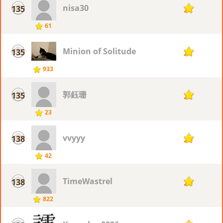
nisa30
135
21
61
Minion of Solitude
135
21
933
郭鈺珊
135
21
23
vvyyy
138
20
42
TimeWastrel
138
20
822