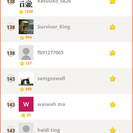
Kesuuko_0826
138
20
1248
Survivor_King
138
20
994
fb91277065
138
20
227
samgoswell
143
19
686
waiwah ma
143
19
32
heidi ting
143
19