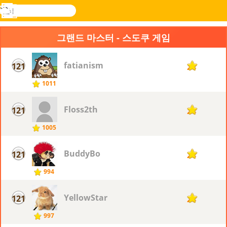
검
색
메
Novel
로그
뉴
Games
인
그랜드 마스터 - 스도쿠 게임
fatianism
121
24
1011
Floss2th
121
24
1005
BuddyBo
121
24
994
YellowStar
121
24
997