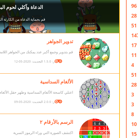
96
28
51
14
تدوير الجواهر
17
قم بتدوير وجمع أكبر عدد يمكنك من الجواهر اللامع
11
الإصدار: 1.5.0 التحديث: 2020-05-12
4
51
الألغام السداسية
28
اعتلي كاسحة الألغام السداسية وطهر حقل الألغام
3
الإصدار: 2.0.0 التحديث: 2020-05-09
3
8
الرسم بالأرقام ٢
10
اكتشف الصورة التي وراء الرموز السرية
15