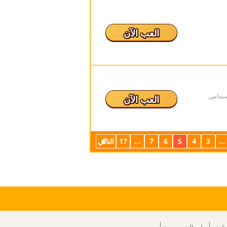
العب الآن
يسماس.
العب الآن
...
3
4
5
6
7
...
17
التالي