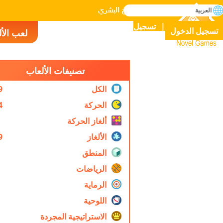
بحث
العربية
إتقان جميع الألعاب في التاريخ البشري
تسجيل
تسجيل الدخول
لعب الأ
Novel Games
تصنيفات الألعاب
الكل
9
الحركة
4
ألغاز الحركة
الألغاز
9
المنطق
الرياضات
الرماية
اللوحية
الاستراتيجية المجردة