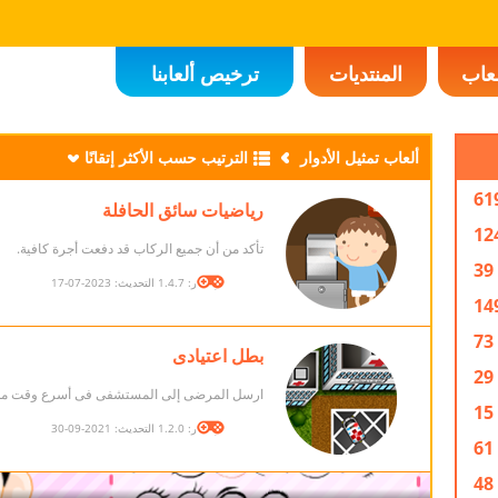
لعاب
المنتديات
ترخيص ألعابنا
ألعاب تمثيل الأدوار
الترتيب حسب الأكثر إتقانًا
61
رياضيات سائق الحافلة
12
تأكد من أن جميع الركاب قد دفعت أجرة كافية.
39
الإصدار: 1.4.7 التحديث: 2023-07-17
14
73
بطل اعتيادى
29
ارسل المرضى إلى المستشفى فى أسرع وقت م
15
الإصدار: 1.2.0 التحديث: 2021-09-30
61
48