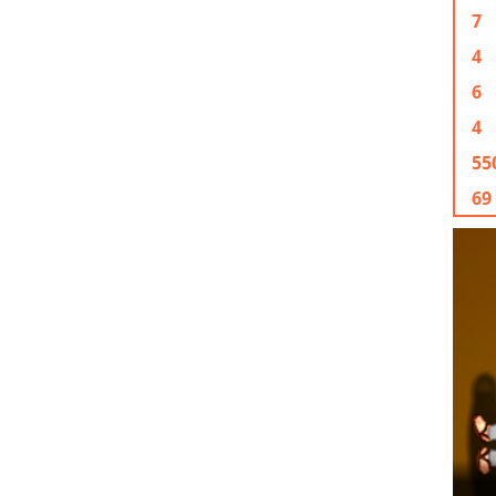
7
4
6
4
55
69