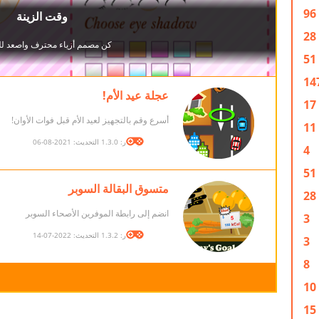
96
28
51
14
عجلة عيد الأم!
17
أسرع وقم بالتجهيز لعيد الأم قبل فوات الأوان!
11
الإصدار: 1.3.0 التحديث: 2021-08-06
4
51
متسوق البقالة السوبر
28
انضم إلى رابطة الموفرين الأصحاء السوبر
3
الإصدار: 1.3.2 التحديث: 2022-07-14
3
8
10
15