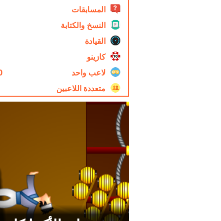
المسابقات
النسخ والكتابة
القيادة
كازينو
لاعب واحد
0
متعددة اللاعبين