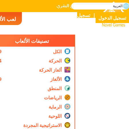
بحث
العربية
إتقان جميع الألعاب في التاريخ البشري
تسجيل
تسجيل الدخول
لعب الأ
Novel Games
تصنيفات الألعاب
الكل
9
الحركة
4
ألغاز الحركة
الألغاز
9
المنطق
الرياضات
الرماية
اللوحية
الاستراتيجية المجردة