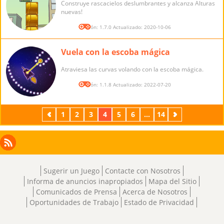
Construye rascacielos deslumbrantes y alcanza Alturas
nuevas!
Versión: 1.7.0 Actualizado: 2020-10-06
Vuela con la escoba mágica
Atraviesa las curvas volando con la escoba mágica.
Versión: 1.1.8 Actualizado: 2022-07-20
Previos
1
2
3
4
5
6
...
14
Próximos
Facebook
Instagram
X
RSS
LinkedIn
Sugerir un Juego
Contacte con Nosotros
Informa de anuncios inapropiados
Mapa del Sitio
Comunicados de Prensa
Acerca de Nosotros
Oportunidades de Trabajo
Estado de Privacidad