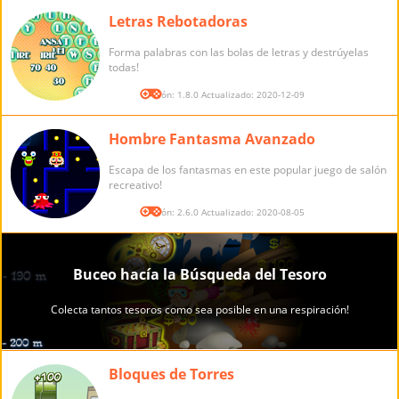
Letras Rebotadoras
Forma palabras con las bolas de letras y destrúyelas
todas!
Versión: 1.8.0 Actualizado: 2020-12-09
Hombre Fantasma Avanzado
Escapa de los fantasmas en este popular juego de salón
recreativo!
Versión: 2.6.0 Actualizado: 2020-08-05
Bloques de Torres