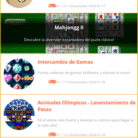
Versión: 1.0.1 Actualizado: 2026-07-17
Intercambio de Gemas
Forma cadenas de gemas brillantes y elevate al trono!
Versión: 1.7.0 Actualizado: 2020-01-30
Animales Olímpicos - Levantamiento de
Pesas
Sé el atleta más fuerte y levanta tu camino para llegar a
lo más alto!
Versión: 1.2.6 Actualizado: 2024-01-24