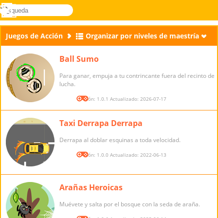
búsqueda
Menú
Novel
Acceder
Games
Juegos de Acción
Organizar por niveles de maestría
Ball Sumo
Para ganar, empuja a tu contrincante fuera del recinto de
lucha.
Versión: 1.0.1 Actualizado: 2026-07-17
Taxi Derrapa Derrapa
Derrapa al doblar esquinas a toda velocidad.
Versión: 1.0.0 Actualizado: 2022-06-13
Arañas Heroicas
Muévete y salta por el bosque con la seda de araña.