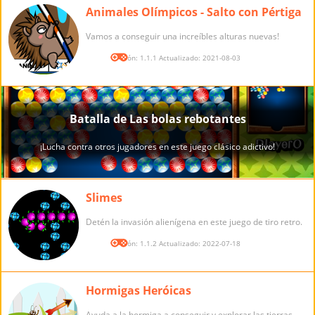
Animales Olímpicos - Salto con Pértiga
Vamos a conseguir una increíbles alturas nuevas!
Versión: 1.1.1 Actualizado: 2021-08-03
Slimes
Detén la invasión alienígena en este juego de tiro retro.
Versión: 1.1.2 Actualizado: 2022-07-18
Hormigas Heróicas
Ayuda a la hormiga a conseguir y explorar las tierras