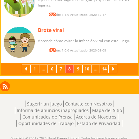
lejanas.
Versión: 1.1.0 Actualizado: 2020-12-17
Brote viral
Aprende cómo evitar la infección viral con este juego.
Versión: 1.0.0 Actualizado: 2020-03-08
Previos
1
...
6
7
8
9
10
...
14
Próximos
Facebook
Instagram
X
RSS
LinkedIn
Sugerir un Juego
Contacte con Nosotros
Informa de anuncios inapropiados
Mapa del Sitio
Comunicados de Prensa
Acerca de Nosotros
Oportunidades de Trabajo
Estado de Privacidad
Copyright © 2001 - 2026 Novel Games Limited. Todos los derechos reservados.