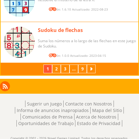
Versión: 1.6.10 Actualizado: 2022-08-23
Sudoku de flechas
Suma los números a lo largo de las flechas en este juego
de Sudoku.
Versión: 1.0.0 Actualizado: 2023-04-15
1
2
3
...
9
Próximos
Facebook
Instagram
X
RSS
LinkedIn
Sugerir un Juego
Contacte con Nosotros
Informa de anuncios inapropiados
Mapa del Sitio
Comunicados de Prensa
Acerca de Nosotros
Oportunidades de Trabajo
Estado de Privacidad
Copyright © 2001 - 2026 Novel Games Limited. Todos los derechos reservados.