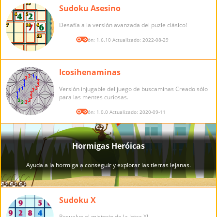
Sudoku Asesino
Desafía a la versión avanzada del puzle clásico!
Versión: 1.6.10 Actualizado: 2022-08-29
Icosihenaminas
Versión injugable del juego de buscaminas Creado sólo
para las mentes curiosas.
Versión: 1.0.0 Actualizado: 2020-09-11
Sudoku X
Resuelve el misterio de la letra X!