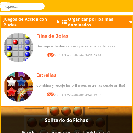
búsqueda
Menú
Novel
Acceder
Games
Juegos de Acción con
Organizar por los más
Puzles
dominados
Filas de Bolas
Despeja el tablero antes que esté lleno de bolas!
Versión: 1.6.3 Actualizado: 2021-09-06
Estrellas
Combina y recoje las brillantes estrellas desde arriba!
Versión: 1.6.9 Actualizado: 2021-10-14