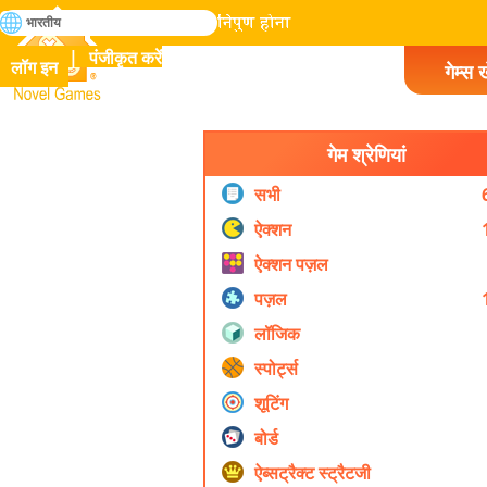
खोजे
भारतीय
मानव इतिहास में सभी गेम में निपुण होना
पंजीकृत करें
लॉग इन
गेम्स ख
Novel Games
गेम श्रेणियां
सभी
ऐक्शन
ऐक्शन पज़ल
पज़ल
लॉजिक
स्पोर्ट्स
शूटिंग
बोर्ड
ऐब्सट्रैक्ट स्ट्रैटजी