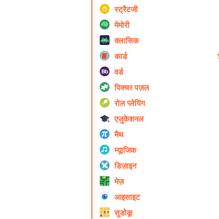
स्ट्रैटजी
मेमोरी
क्लासिक
कार्ड
वर्ड
पिक्चर पज़ल
रोल प्ले‍यिंग
एजुकेशनल
मैथ
म्यूाजिक
डिज़ाइन
मेज़
आइसाइट
सुडोकू