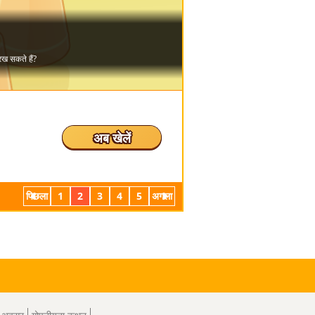
अब खेलें
पिछला
1
2
3
4
5
अगला