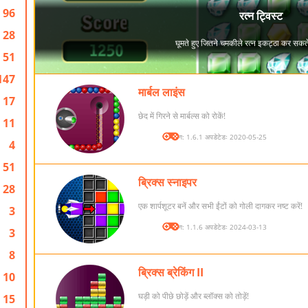
96
28
51
147
मार्बल लाइंस
17
छेद में गिरने से मार्बल्स को रोकें!
11
संस्करण: 1.6.1 अपडेटेडः 2020-05-25
4
51
ब्रिक्स स्नाइपर
28
एक शार्पशूटर बनें और सभी ईंटों को गोली दागकर नष्ट करें!
3
संस्करण: 1.1.6 अपडेटेडः 2024-03-13
3
8
ब्रिक्स ब्रेकिंग II
10
घड़ी को पीछे छोड़ें और ब्लॉक्स को तोड़ें!
15