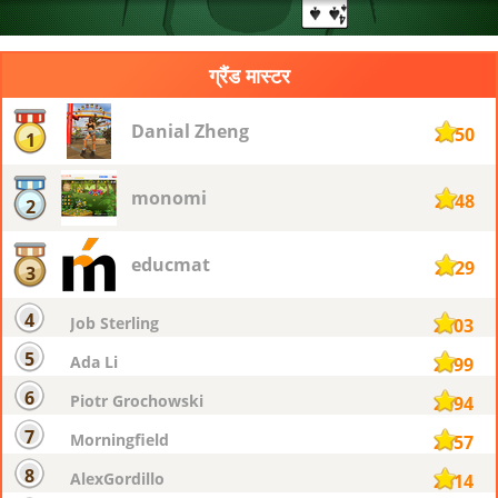
ग्रैंड मास्टर
Danial Zheng
2750
1
monomi
2748
2
educmat
2729
3
4
Job Sterling
2703
5
Ada Li
2699
6
Piotr Grochowski
2694
7
Morningfield
2657
8
AlexGordillo
2614