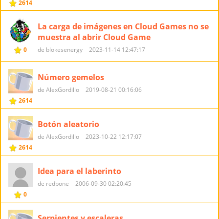
2614
La carga de imágenes en Cloud Games no se
muestra al abrir Cloud Game
0
de blokesenergy
2023-11-14 12:47:17
Número gemelos
de AlexGordillo
2019-08-21 00:16:06
2614
Botón aleatorio
de AlexGordillo
2023-10-22 12:17:07
2614
Idea para el laberinto
de redbone
2006-09-30 02:20:45
0
Serpientes y escaleras