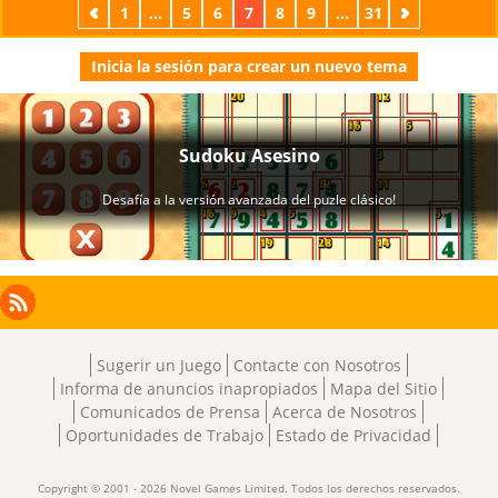
Previos
1
...
5
6
7
8
9
...
31
Próximos
Inicia la sesión para crear un nuevo tema
Facebook
Instagram
X
RSS
LinkedIn
Sugerir un Juego
Contacte con Nosotros
Informa de anuncios inapropiados
Mapa del Sitio
Comunicados de Prensa
Acerca de Nosotros
Oportunidades de Trabajo
Estado de Privacidad
Copyright © 2001 - 2026 Novel Games Limited. Todos los derechos reservados.