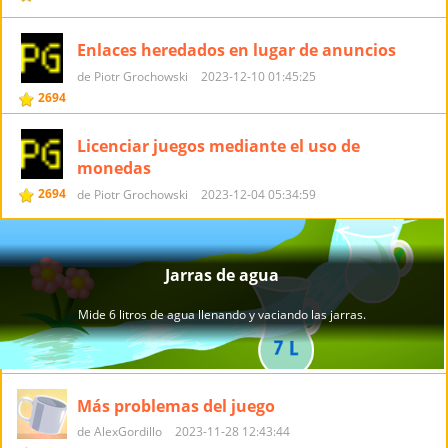
Enlaces heredados en lugar de anuncios
de Piotr Grochowski
2023-12-10 01:45:25
2694
Licenciar juegos mediante el uso de
monedas
2694
de Piotr Grochowski
2023-12-04 05:34:59
Más problemas del juego
de AlexGordillo
2023-11-28 12:43:44