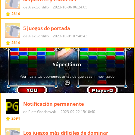
de AlexGordillo
2023-10-06 06:24:05
2614
5 juegos de portada
de AlexGordillo
2023-10-01 07:46:43
2614
Notificación permanente
de Piotr Grochowski
2023-09-22 15:10:40
2694
Los juegos más difíciles de dominar