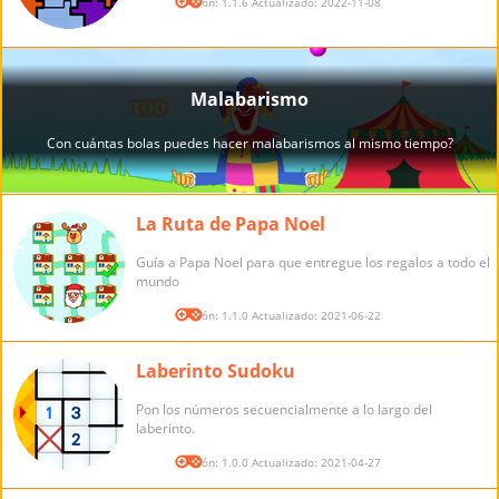
Versión: 1.1.6 Actualizado: 2022-11-08
La Ruta de Papa Noel
Guía a Papa Noel para que entregue los regalos a todo el
mundo
Versión: 1.1.0 Actualizado: 2021-06-22
Laberinto Sudoku
Pon los números secuencialmente a lo largo del
laberinto.
Versión: 1.0.0 Actualizado: 2021-04-27