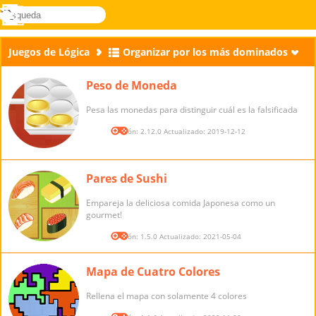
búsqueda
Menú
Novel
Acceder
Games
Juegos de Lógica
Organizar por los más dominados
Peso de Moneda
Pesa las monedas para distinguir cuál es la falsificada
Versión: 2.12.0 Actualizado: 2019-12-12
Pares de Sushi
Empareja la deliciosa comida Japonesa como un
gourmet!
Versión: 1.5.0 Actualizado: 2021-05-04
Mapa de Cuatro Colores
Rellena el mapa con solamente 4 colores