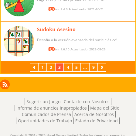
Versión: 1.4.0 Actualizado: 2021-10-21
Sudoku Asesino
Desafía a la versión avanzada del puzle clásico!
Versión: 1.6.10 Actualizado: 2022-08-29
Previos
1
2
3
4
5
...
9
Próximos
Facebook
Instagram
X
RSS
LinkedIn
Sugerir un Juego
Contacte con Nosotros
Informa de anuncios inapropiados
Mapa del Sitio
Comunicados de Prensa
Acerca de Nosotros
Oportunidades de Trabajo
Estado de Privacidad
Copyright © 2001 - 2026 Novel Games Limited. Todos los derechos reservados.