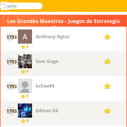
búsqueda
Menú
Novel
Acceder
Games
Los Grandes Maestros - Juegos de Estrategía
Abstracta
Anthony Ngtsz
1793
5
5
Sam Gogo
1793
5
5
kchae94
1793
5
5
Edmon Ed
1793
5
5