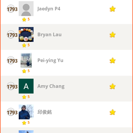
Jaedyn P4
1793
5
5
Bryan Lau
1793
5
5
Pei-ying Yu
1793
5
5
Amy Chang
1793
5
5
邱俊銘
1793
5
5