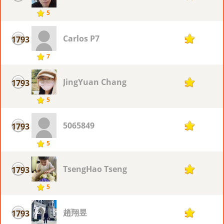
5
Carlos P7
1793
5
7
JingYuan Chang
1793
5
5
5065849
1793
5
5
TsengHao Tseng
1793
5
5
趙翔昱
1793
5