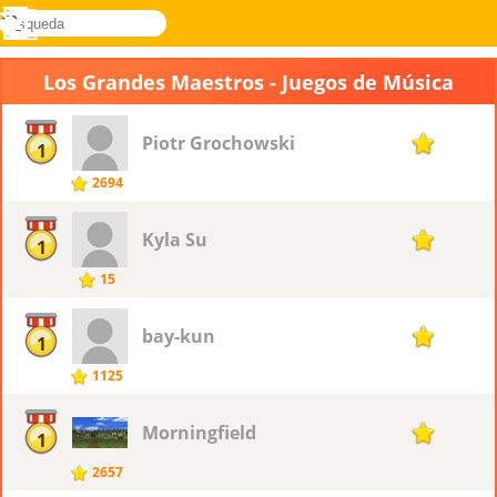
búsqueda
Menú
Novel
Acceder
Games
Los Grandes Maestros - Juegos de Música
Piotr ​Grochowski
15
1
2694
Kyla Su
15
1
15
bay-kun
15
1
1125
Morningfield
15
1
2657