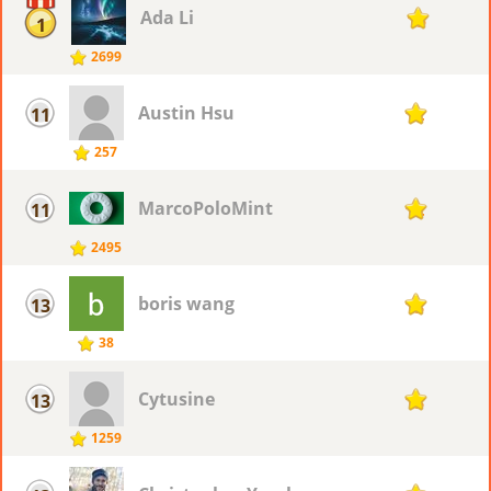
Ada Li
15
1
2699
Austin Hsu
11
14
257
MarcoPoloMint
11
14
2495
boris wang
13
13
38
Cytusine
13
13
1259