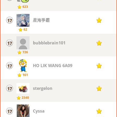
623
星海爭霸
17
11
62
bubblebrain101
17
11
726
HO LIK WANG 6A09
17
11
161
stergelon
17
11
2340
Cyssa
17
11