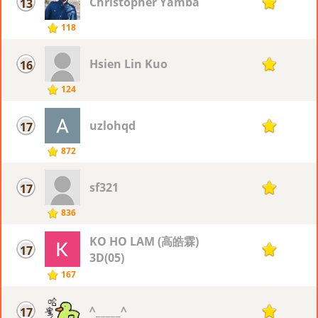
Christopher Yamba
13
13
118
Hsien Lin Kuo
16
12
124
uzlohqd
17
11
872
sf321
17
11
836
KO HO LAM (高皓霖)
17
11
3D(05)
167
^_____^
17
11