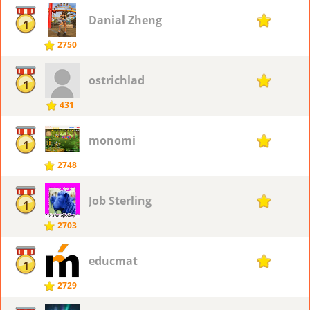
Danial Zheng
15
1
2750
ostrichlad
15
1
431
monomi
15
1
2748
Job Sterling
15
1
2703
educmat
15
1
2729