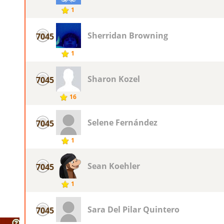
1
Sherridan Browning
7045
1
Sharon Kozel
7045
16
Selene Fernández
7045
1
Sean Koehler
7045
1
Sara Del Pilar Quintero
7045