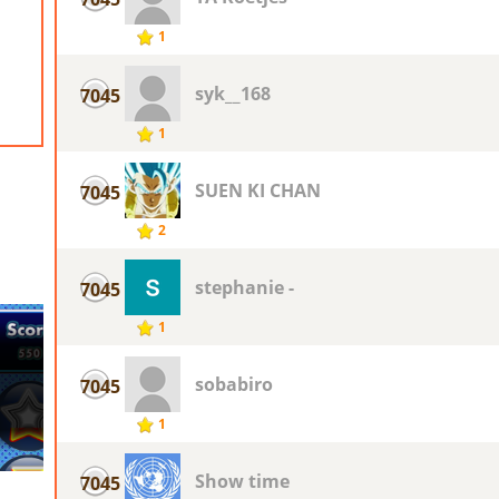
1
syk__168
7045
1
SUEN KI CHAN
7045
2
stephanie -
7045
1
sobabiro
7045
1
Show time
7045