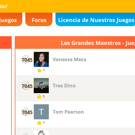
Juegos
Foros
Licencia de Nuestros Juegos
Los Grandes Maestros - Ju
Vanessa Meza
7045
1
Trex Dino
7045
5
Tom Pearson
7045
1