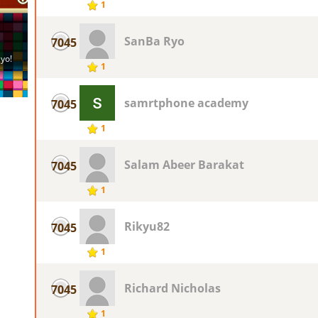
1
SanBa Ryo
7045
1
samrtphone academy
7045
1
Salam Abeer Barakat
7045
1
Rikyu82
7045
1
Richard Nicholas
7045
1