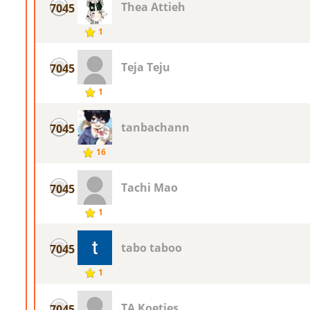
Thea Attieh
7045
1
Teja Teju
7045
1
tanbachann
7045
16
Tachi Mao
7045
1
tabo taboo
7045
1
TA Koetjes
7045