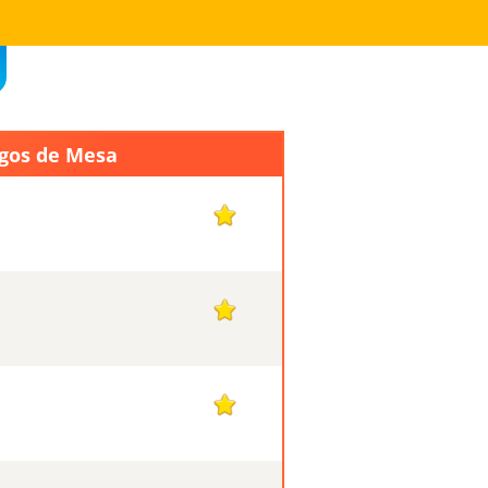
egos de Mesa
1
1
1