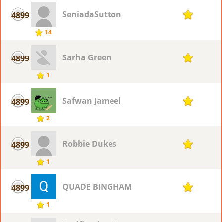
SeniadaSutton
4899
1
14
Sarha Green
4899
1
1
Safwan Jameel
4899
1
2
Robbie Dukes
4899
1
1
QUADE BINGHAM
4899
1
1