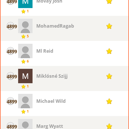
Movay Josh
4899
1
1
MohamedRagab
4899
1
5
Ml Reid
4899
1
6
Miklósné Szijj
4899
1
1
Michael Wild
4899
1
1
Marg Wyatt
4899
1