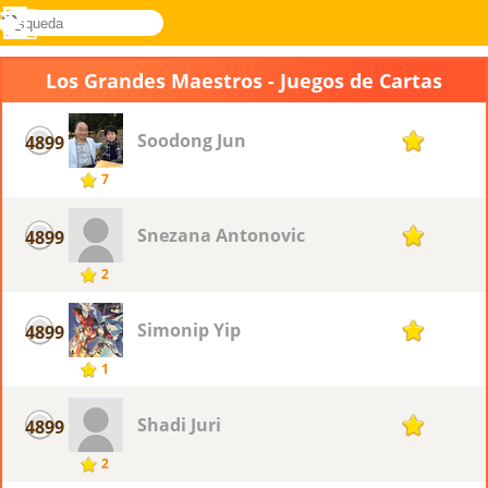
búsqueda
Menú
Novel
Acceder
Games
Los Grandes Maestros - Juegos de Cartas
Soodong Jun
4899
1
7
Snezana Antonovic
4899
1
2
Simonip Yip
4899
1
1
Shadi Juri
4899
1
2