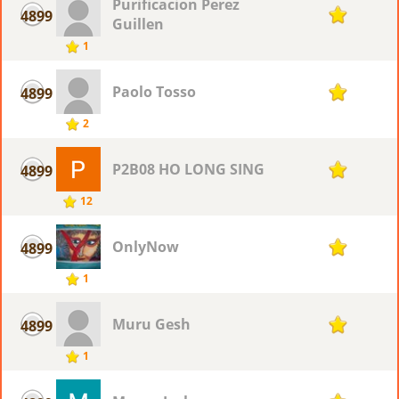
Purificacion Perez
4899
1
Guillen
1
Paolo Tosso
4899
1
2
P2B08 HO LONG SING
4899
1
12
OnlyNow
4899
1
1
Muru Gesh
4899
1
1