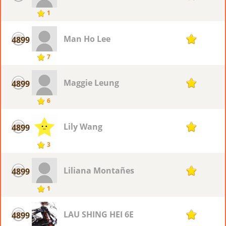
1
Man Ho Lee
4899
1
7
Maggie Leung
4899
1
6
Lily Wang
4899
1
3
Liliana Montañes
4899
1
1
LAU SHING HEI 6E
4899
1