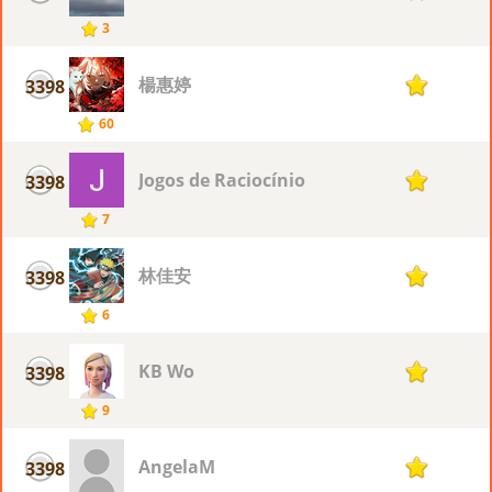
3
楊惠婷
3398
1
60
Jogos de Raciocínio
3398
1
7
林佳安
3398
1
6
KB Wo
3398
1
9
AngelaM
3398
1