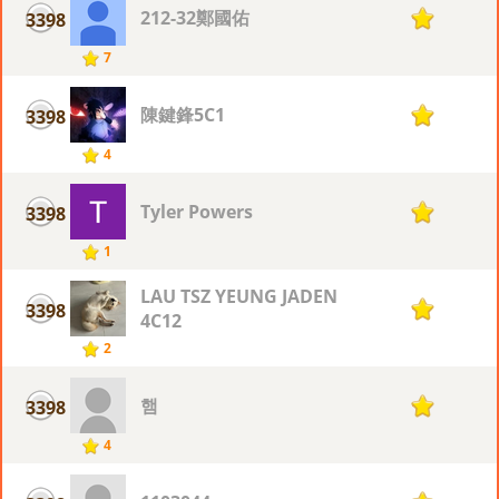
212-32鄭國佑
3398
1
7
陳鍵鋒5C1
3398
1
4
Tyler Powers
3398
1
1
LAU TSZ YEUNG JADEN
3398
1
4C12
2
햄
3398
1
4