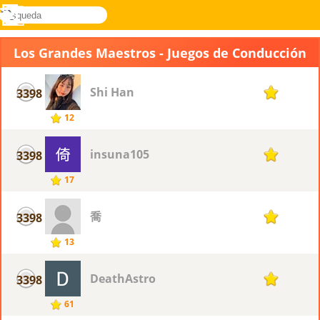
búsqueda
Menú
Novel
Acceder
Games
Los Grandes Maestros - Juegos de Conducción
Shi Han
3398
1
12
insuna105
3398
1
17
喬
3398
1
13
DeathAstro
3398
1
61