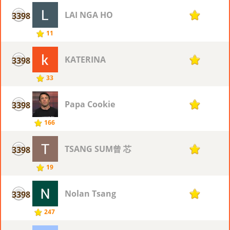
LAI NGA HO
3398
1
11
KATERINA
3398
1
33
Papa Cookie
3398
1
166
TSANG SUM曾 芯
3398
1
19
Nolan Tsang
3398
1
247