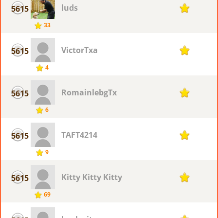
luds
5615
1
33
VictorTxa
5615
1
4
RomainlebgTx
5615
1
6
TAFT4214
5615
1
9
Kitty Kitty Kitty
5615
1
69