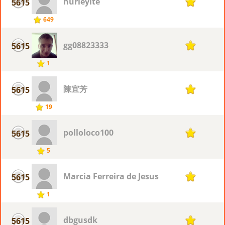
hurleyite
5615
1
649
gg08823333
5615
1
1
陳宜芳
5615
1
19
polloloco100
5615
1
5
Marcia Ferreira de Jesus
5615
1
1
dbgusdk
5615
1