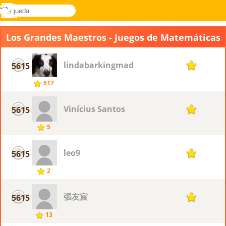
búsqueda
Menú
Novel
Acceder
Games
Los Grandes Maestros - Juegos de Matemáticas
lindabarkingmad
5615
1
517
Vinícius Santos
5615
1
5
leo9
5615
1
2
張友宸
5615
1
13