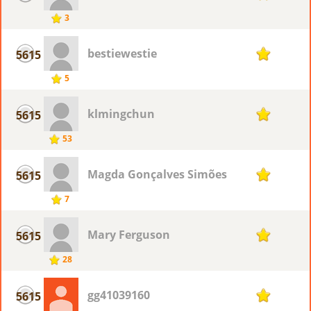
3
bestiewestie
5615
1
5
klmingchun
5615
1
53
Magda Gonçalves Simões
5615
1
7
Mary Ferguson
5615
1
28
gg41039160
5615
1