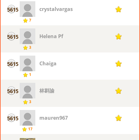
crystalvargas
5615
1
7
Helena Pf
5615
1
3
Chaiga
5615
1
1
林斟諭
5615
1
3
mauren967
5615
1
17