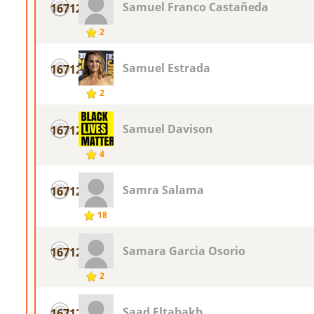
Samuel Franco Castañeda
16712
2
Samuel Estrada
16712
2
Samuel Davison
16712
4
Samra Salama
16712
18
Samara Garcia Osorio
16712
2
Saad Eltabakh
16712