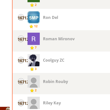
2
Ron Del
16712
12
Roman Mironov
16712
7
Coolguy ZC
16712
3
Robin Rouby
16712
2
Riley Kay
16712