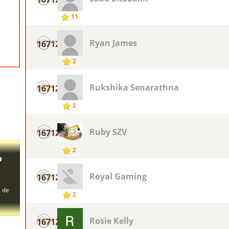
11
Ryan James
16712
2
Rukshika Senarathna
16712
2
Ruby SZV
16712
2
Royal Gaming
16712
2
Rosie Kelly
16712