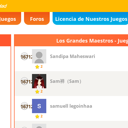
Juegos
Foros
Licencia de Nuestros Juegos
Los Grandes Maestros - Jue
Sandipa Maheswari
16712
2
Sam祥（Sam）
16712
2
samuell legoinhaa
16712
2