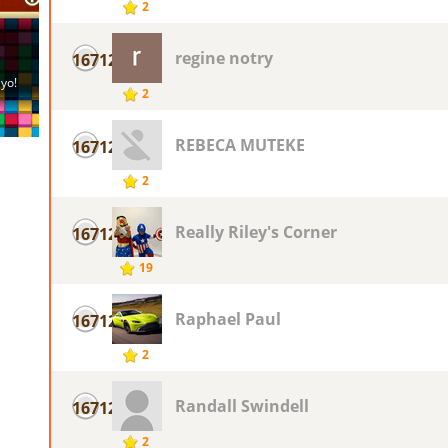
2
regine notry
16712
2
REBECA MUTEKE
16712
2
Really Riley's Corner
16712
19
Raphael Paul
16712
2
Randall Swindell
16712
2