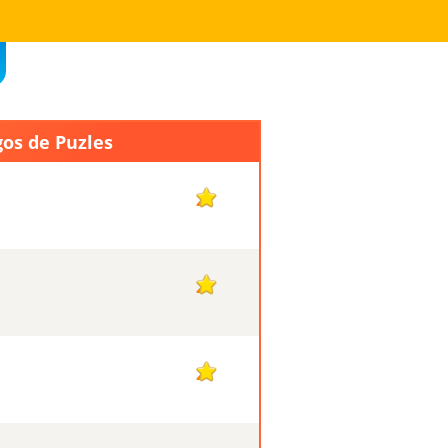
gos de Puzles
2
2
2