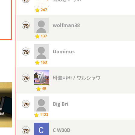
247
wolfman38
79
137
Dominus
79
163
바르샤바 / ワルシャワ
79
49
Big Bri
79
1123
C W00D
79