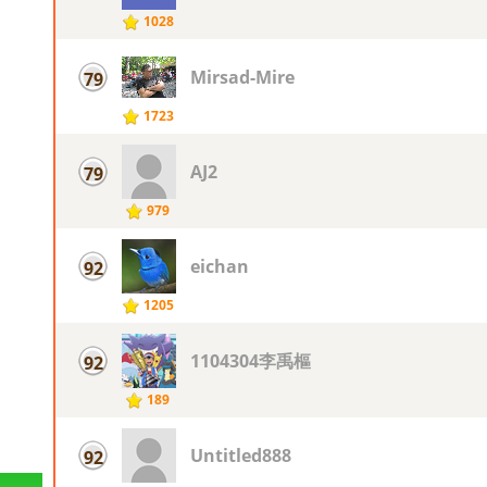
1028
Mirsad-Mire
79
1723
AJ2
79
979
eichan
92
1205
1104304李禹樞
92
189
Untitled888
92