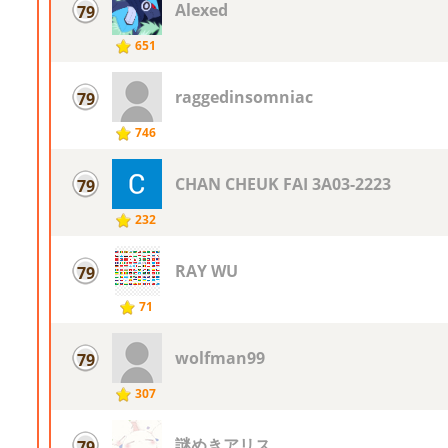
Alexed
79
651
raggedinsomniac
79
746
CHAN CHEUK FAI 3A03-2223
79
232
RAY WU
79
71
wolfman99
79
307
謎めきアリス
79