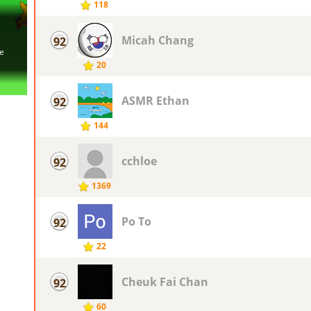
118
Micah Chang
92
20
ASMR Ethan
92
144
cchloe
92
1369
Po To
92
22
Cheuk Fai Chan
92
60