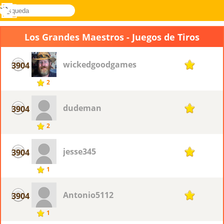
búsqueda
Menú
Novel
Acceder
Games
Los Grandes Maestros - Juegos de Tiros
wickedgoodgames
3904
1
2
dudeman
3904
1
2
jesse345
3904
1
1
Antonio5112
3904
1
1