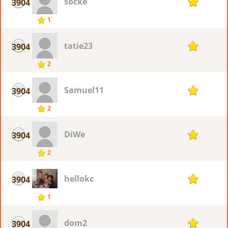
socke
3904
1
1
tatie23
3904
1
2
Samuel11
3904
1
2
DiWe
3904
1
2
hellokc
3904
1
1
dom2
3904
1