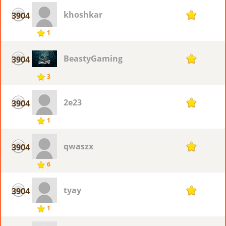
khoshkar
3904
1
1
BeastyGaming
3904
1
3
2e23
3904
1
1
qwaszx
3904
1
6
tyay
3904
1
1