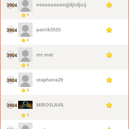
nosaaaaaassjjdjcdjuij
3904
1
1
patrik5555
3904
1
2
mr met
3904
1
3
stephane29
3904
1
3
MIROSLAVA.
3904
1
1