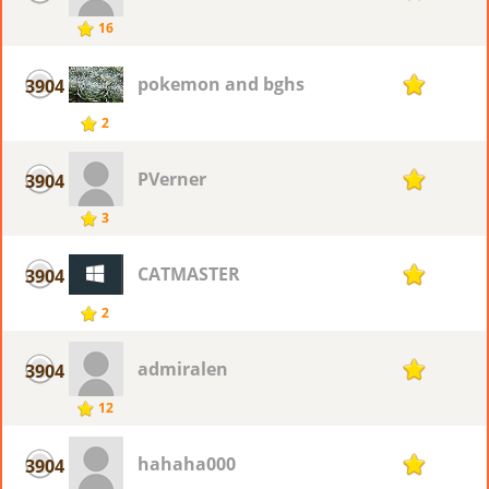
16
pokemon and bghs
3904
1
2
PVerner
3904
1
3
CATMASTER
3904
1
2
admiralen
3904
1
12
hahaha000
3904
1