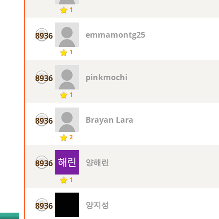
1
emmamontg25
8936
1
pinkmochi
8936
1
Brayan Lara
8936
2
양해린
8936
1
양지성
8936