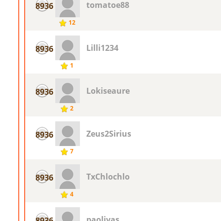
tomatoe88
8936
12
Lilli1234
8936
1
Lokiseaure
8936
2
Zeus2Sirius
8936
7
TxChlochlo
8936
4
paolivas
8936