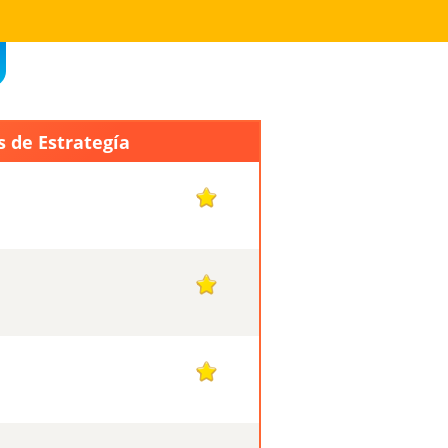
s de Estrategía
1
1
1