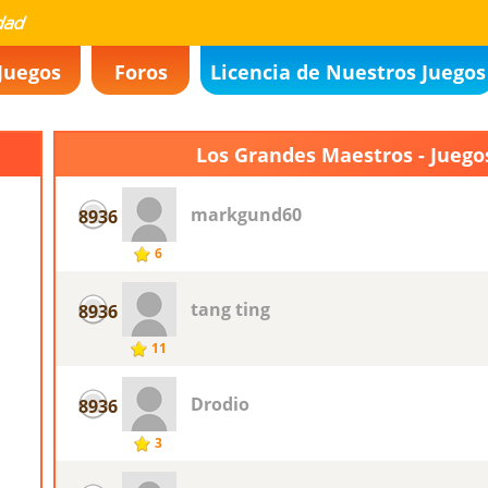
Juegos
Foros
Licencia de Nuestros Juegos
Los Grandes Maestros - Juego
markgund60
8936
6
tang ting
8936
11
Drodio
8936
3