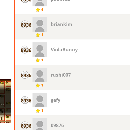
4
briankim
8936
1
ViolaBunny
8936
1
rushi007
8936
1
gefy
8936
1
09876
8936