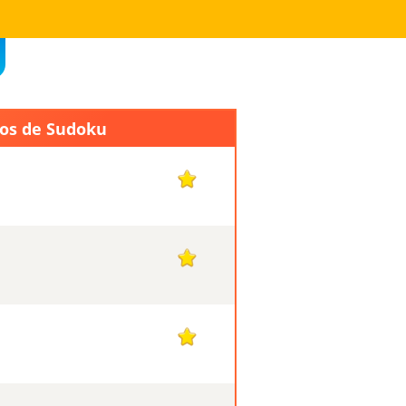
gos de Sudoku
1
1
1