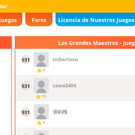
Juegos
Foros
Licencia de Nuestros Juegos
Los Grandes Maestros - Jue
mibartosu
931
1
zawa0404
931
11
張釗槐
931
1