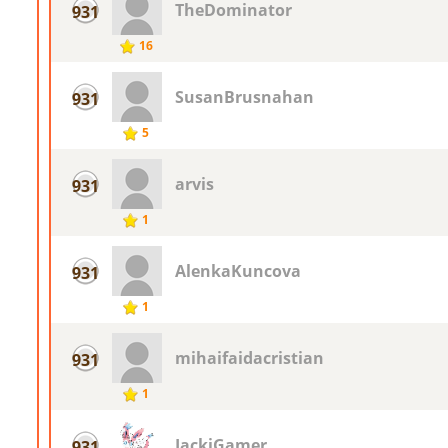
TheDominator
931
16
SusanBrusnahan
931
5
arvis
931
1
AlenkaKuncova
931
1
mihaifaidacristian
931
1
JackiGamer
931