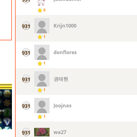
6
Krijn1000
931
1
donflores
931
1
권태현
931
1
Joojnas
931
1
wa27
931