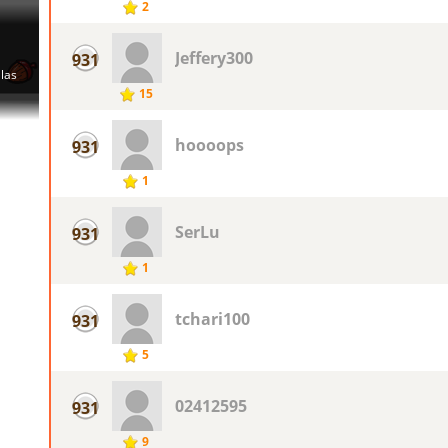
2
Jeffery300
931
15
hoooops
931
1
SerLu
931
1
tchari100
931
5
02412595
931
9