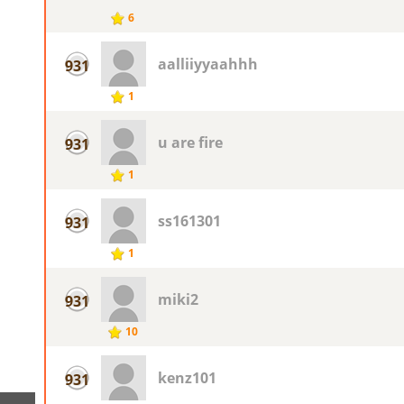
6
aalliiyyaahhh
931
1
u are fire
931
1
ss161301
931
1
miki2
931
10
kenz101
931