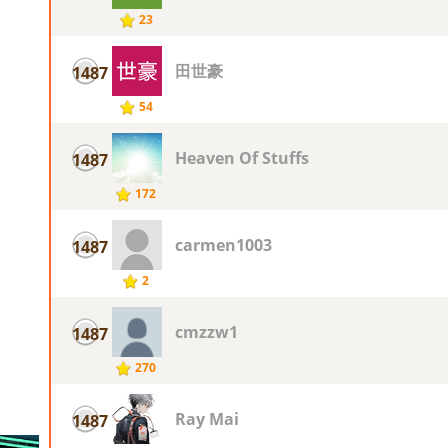
23
田世豪
1487
54
Heaven Of Stuffs
1487
172
carmen1003
1487
2
cmzzw1
1487
270
Ray Mai
1487