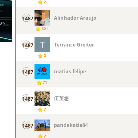
2
Alinhador Araujo
1487
621
Terrance Greiter
1487
2
matias felipe
1487
71
伍芷悠
1487
7
pandakatie84
1487
2