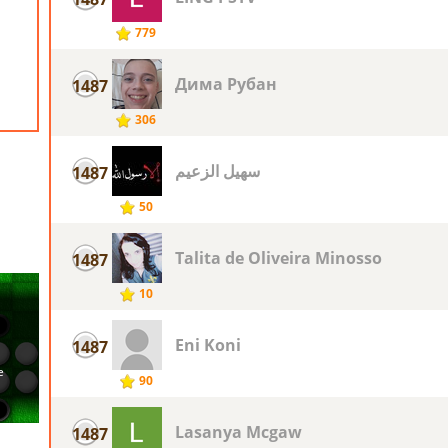
779
Дима Рубан
1487
306
سهيل الزعيم
1487
50
Talita de Oliveira Minosso
1487
10
Eni Koni
1487
90
Lasanya Mcgaw
1487