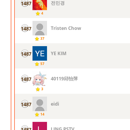
전민경
1487
4
Tristen Chow
1487
37
YE KIM
1487
57
40119邱怡萍
1487
3
eidi
1487
14
LING PSTV
1487