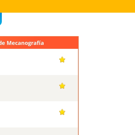
 de Mecanografía
1
1
1