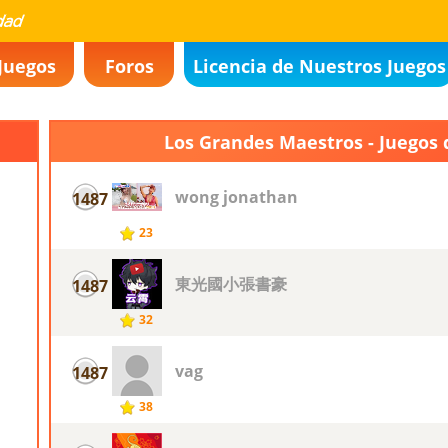
Juegos
Foros
Licencia de Nuestros Juegos
Los Grandes Maestros - Juegos
wong jonathan
1487
23
東光國小張書豪
1487
32
vag
1487
38