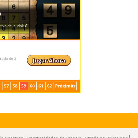
rtido de 3
Jugar Ahora
57
58
59
60
61
62
Próximos