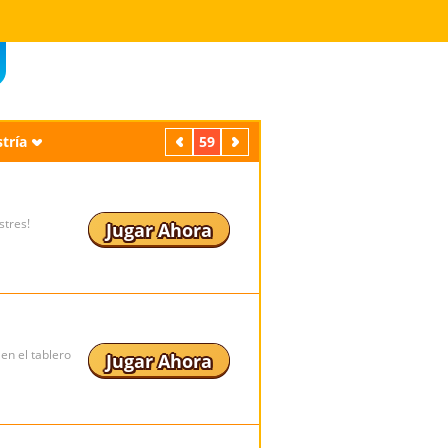
tría
Previos
59
Próximos
stres!
Jugar Ahora
en el tablero
Jugar Ahora