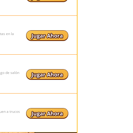
tas en la
Jugar Ahora
ego de salón
Jugar Ahora
uen a trucos
Jugar Ahora