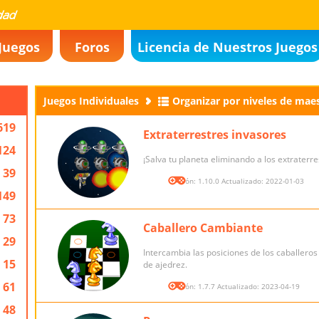
Juegos
Foros
Licencia de Nuestros Juegos
Juegos Individuales
Organizar por niveles de maes
619
Extraterrestres invasores
124
¡Salva tu planeta eliminando a los extraterre
39
Versión: 1.10.0 Actualizado: 2022-01-03
149
73
Caballero Cambiante
29
Intercambia las posiciones de los caballeros 
15
de ajedrez.
61
Versión: 1.7.7 Actualizado: 2023-04-19
48