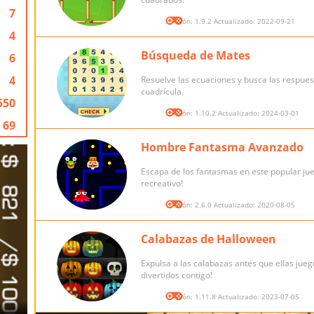
7
Versión: 1.9.2 Actualizado: 2022-09-21
4
Búsqueda de Mates
6
4
Resuelve las ecuaciones y busca las respues
cuadrícula.
550
Versión: 1.10.2 Actualizado: 2024-03-01
69
Hombre Fantasma Avanzado
Escapa de los fantasmas en este popular ju
recreativo!
Versión: 2.6.0 Actualizado: 2020-08-05
Calabazas de Halloween
Expulsa a las calabazas antes que ellas jueg
divertidos contigo!
Versión: 1.11.8 Actualizado: 2023-07-05