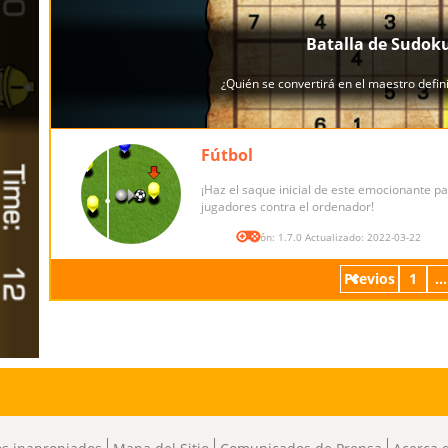
Fútbol
¡Haz el saque inicial de este emocionante pa
jugadores contra el ordenador!
Versión: 1.7.0 Actualizado: 2022-03-22
Previos
1
...