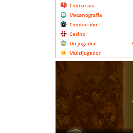
Concursos
Mecanografía
Conducción
Casino
Un jugador
Multijugador