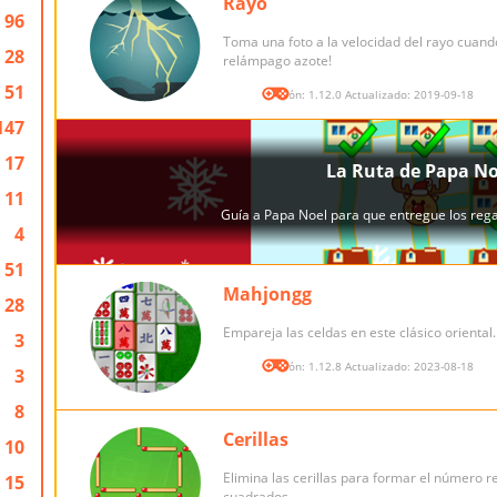
Rayo
96
Toma una foto a la velocidad del rayo cuand
28
relámpago azote!
51
Versión: 1.12.0 Actualizado: 2019-09-18
147
17
11
4
51
Mahjongg
28
Empareja las celdas en este clásico oriental.
3
Versión: 1.12.8 Actualizado: 2023-08-18
3
8
Cerillas
10
Elimina las cerillas para formar el número 
15
cuadrados.